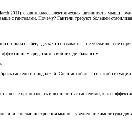
8 • March 2011) сравнивалась электрическая активность мышц гр
 выше с гантелями. Почему? Гантели требуют большей стабилиз
на сторона слабее, здесь, что называется, не убежишь и не спря
и эффективным средством в войне с дисбалансом.
).
брось гантели и продолжай. Со штангой лёгко из этой ситуации
сеты легче организовать и выполнять с гантелями, как и эффе
лы или с целью построения мышц – увеличение амплитуды движ