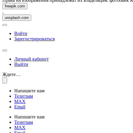
Права на изображения принадлежат их владельцам: фотобанк 
freepik.com
,
unsplash.com
Войти
Зарегистрироваться
Личный кабинет
Выйти
Ждите…
Напишите нам
Телеграм
MAX
Email
Напишите нам
Телеграм
MAX
Email