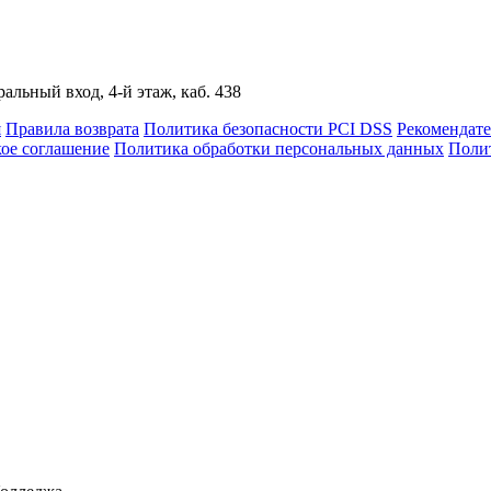
альный вход, 4-й этаж, каб. 438
я
Правила возврата
Политика безопасности PCI DSS
Рекомендат
кое соглашение
Политика обработки персональных данных
Полит