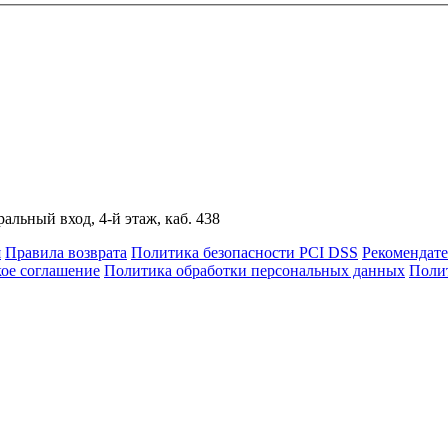
альный вход, 4-й этаж, каб. 438
я
Правила возврата
Политика безопасности PCI DSS
Рекомендат
кое соглашение
Политика обработки персональных данных
Полит