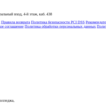
альный вход, 4-й этаж, каб. 438
я
Правила возврата
Политика безопасности PCI DSS
Рекомендат
кое соглашение
Политика обработки персональных данных
Полит
Колледжа,