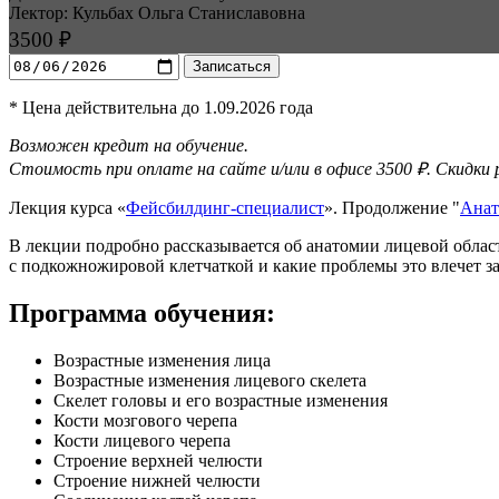
Лектор: Кульбах Ольга Станиславовна
3500 ₽
Записаться
* Цена действительна до 1.09.2026 года
Возможен кредит на обучение.
Стоимость при оплате на сайте и/или в офисе 3500 ₽. Скидки
Лекция курса «
Фейсбилдинг-специалист
». Продолжение "
Анат
В лекции подробно рассказывается об анатомии лицевой област
с подкожножировой клетчаткой и какие проблемы это влечет за
Программа обучения:
Возрастные изменения лица
Возрастные изменения лицевого скелета
Скелет головы и его возрастные изменения
Кости мозгового черепа
Кости лицевого черепа
Строение верхне­й челюсти
Строение нижней челюсти