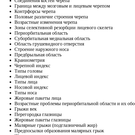
Соединения костей черепа
Граница между мозговым и лицевым черепом
Контрфорсы черепа
Половые различие строения черепа
Возрастные изменения черепа
Зоны селективной резорбции лицевого скелета
Периорбитальная область
Суборбитальная медиальная область
Область грушевидного отверстия
Строение наружного носа
Предбрыльная область
Краниометрия
Черепной индекс
Типы головы
Лицевой индекс
Типы лица
Носовой индекс
Типы носа
Жировые пакеты лица
Возрастные проблемы периорбитальной области и их об
Грыжи век
Перегородка глазницы
Жировые пакеты глазницы
Малярные грыжи (подглазничный жир)
Предпосылки образова­ния малярных грыж