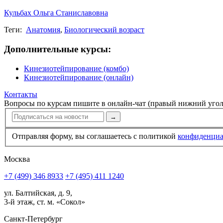
Кульбах Ольга Станиславовна
Теги:
Анатомия
,
Биологический возраст
Дополнительные курсы:
Кинезиотейпирование (комбо)
Кинезиотейпирование (онлайн)
Контакты
Вопросы по курсам пишите в онлайн-чат (правый нижний угол
→
Отправляя форму, вы соглашаетесь с политикой
конфи­ден­ци
Москва
+7 (499) 346 8933
+7 (495) 411 1240
ул. Балтийская, д. 9,
3-й этаж, ст. м. «Сокол»
Санкт-Петербург