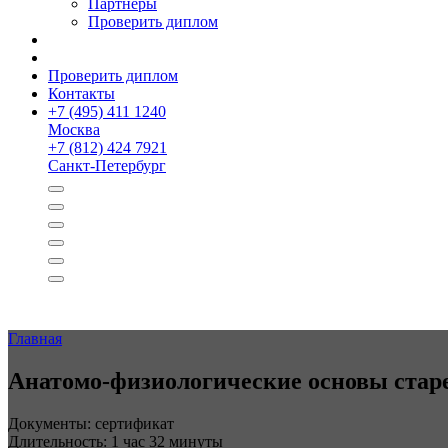
Партнёры
Проверить диплом
Проверить диплом
Контакты
+
7 (495) 411 1240
Москва
+
7 (812) 424 7921
Санкт-Петербург
Главная
Анатомо-физиологи­ческие основы стар
Документы: сертификат
Длительность: 1 час 32 минуты