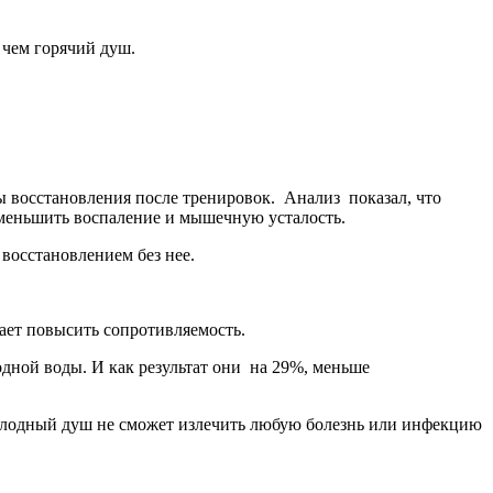
, чем горячий душ.
ы восстанов­ления после тренировок. Анализ показал, что
уменьшить воспаление и мышечную усталость.
осстанов­лением без нее.
гает повысить сопротивляемость.
одной воды. И как результат они на 29%, меньше
 холодный душ не сможет излечить любую болезнь или инфекцию