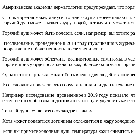
Американская академия дерматологии предупреждает, что горяч
С точки зрения кожи, минусы горячего душа перевешивают плюс
горячий душ может вызвать зуд у людей, потому что может за
Горячий душ может быть полезен, если, например, вы хотите 
Исследование, проведенное в 2014 году (публикация в журнале
повреждение и болезненность после тренировки.
Горячий душ может облегчить респираторные симптомы, в част
горле и в носу будет ослаблена паром, образова­вшимся в горяч
Однако этот пар также может быть вреден для людей с хрониче
Исследования показали, что горячая ванна или душ в течение
Например, исследование, проведенное в 2019 году, показало, ч
естественным образом подготовиться ко сну и улучшить качест
Теплый душ лучше всего охлаждает в жару.
Хотя может показаться логичным охлаждаться в жару холодным 
Если вы примете холодный душ, температура кожи снизится, и 