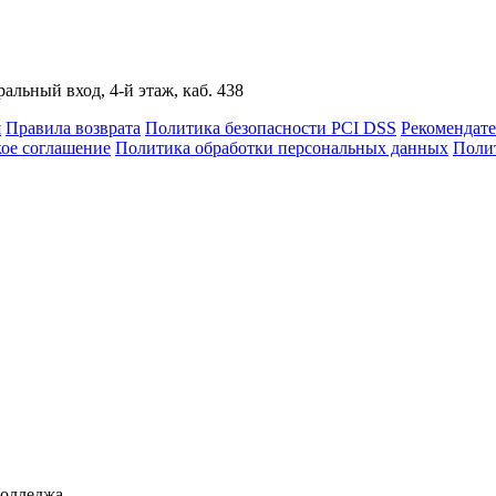
альный вход, 4-й этаж, каб. 438
я
Правила возврата
Политика безопасности PCI DSS
Рекомендат
кое соглашение
Политика обработки персональных данных
Полит
Колледжа,