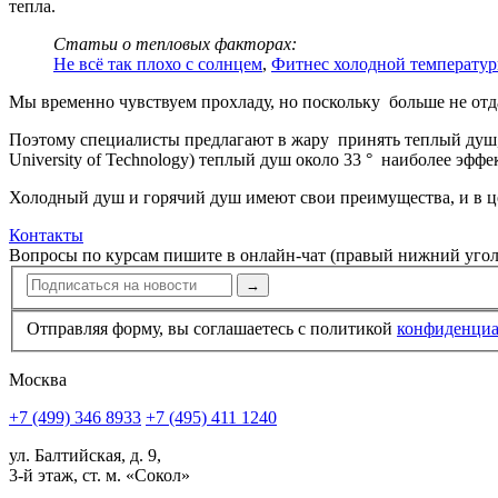
тепла.
Статьи о тепловых факторах:
Не всё так плохо с солнцем
,
Фитнес холодной температу
Мы временно чувствуем прохладу, но поскольку больше не отда
Поэтому специалисты предлагают в жару принять теплый душ,
University of Technology) теплый душ около 33 ° наиболее эфф
Холодный душ и горячий душ имеют свои преимущества, и в це
Контакты
Вопросы по курсам пишите в онлайн-чат (правый нижний угол
→
Отправляя форму, вы соглашаетесь с политикой
конфи­ден­ци
Москва
+7 (499) 346 8933
+7 (495) 411 1240
ул. Балтийская, д. 9,
3-й этаж, ст. м. «Сокол»