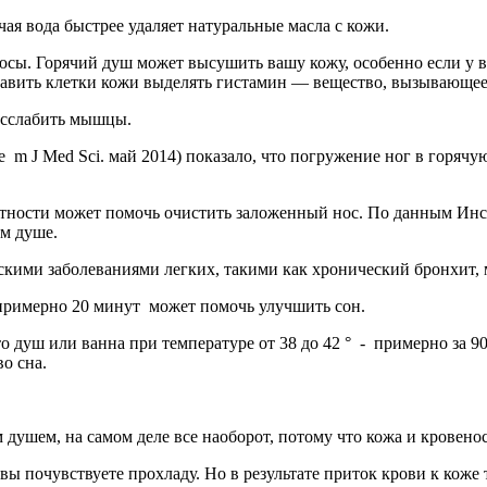
ая вода быстрее удаляет натуральные масла с кожи.
ы. Горячий душ может высушить вашу кожу, особенно если у вас 
ставить клетки кожи выделять гистамин — вещество, вызывающее
расслабить мышцы.
 m J Med Sci. май 2014) показало, что погружение ног в горяч
ности может помочь очистить заложенный нос. По данным Инстит
ем душе.
скими заболева­ниями легких, такими как хронический бронхит, 
 примерно 20 минут может помочь улучшить сон.
то душ или ванна при температуре от 38 до 42 ° - примерно за 
во сна.
душем, на самом деле все наоборот, потому что кожа и кровенос
вы почувствуете прохладу. Но в результате приток крови к коже 