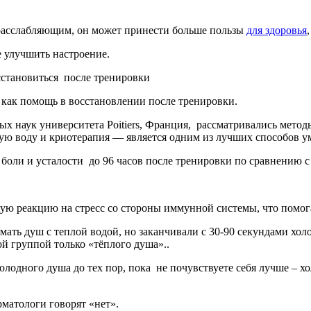
расслабляющим, он может принести больше пользы
для здоровья
е улучшить настроение.
сстанов­иться после тренировки
как помощь в восстанов­лении после тренировки.
ых наук университета Poitiers, Франция, рассматривались метод
ую воду и криотерапия — является одним из лучших способов 
оли и усталости до 96 часов после тренировки по сравнению с в
кую реакцию на стресс со стороны иммунной системы, что помо
ать душ с теплой водой, но заканчивали с 30-90 секундами хол
ой группой только «тёплого душа»..
холодного душа до тех пор, пока не почувствуете себя лучше –
рматологи говорят «нет».