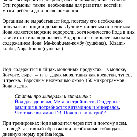
Эти гормоны также необходимы для развития костей и
мозга ребёнка до и после рождения.
Организм не вырабатывает йод, поэтому его необходимо
получать из пищи и добавок. Лучшим пищевым источником
йода являются морские водоросли, хотя количество йода в них
зависит от типа водорослей. Водоросли с наиболее высоким
содержанием йода: Ma-konbu/ма-комбу (сушёная), Kizami-
konbu, Naga-konbu (сушёная)
Йод содержится в яйцах, молочных продуктах – в молоке,
йогурте, сыре – и в дарах моря, таких как креветки, тунец,
и треска. Взрослым необходимо около 150 микрограммов
йода в день.
Статьи про минералы и витамины:
Йод для здоровья
,
Металл стройности
,
Гендерные
различия в потребностях витаминов и минералов
,
Что такое витамин D3
,
Полезен ли натрий?
При тренировках йод выводится через пот и поэтому всем,
кто ведёт активный образ жизни, необходимо соблюдать
дневную норму приёма йода.