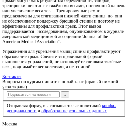
Грыжи могут быть результатом беременности, запоров,
тренировки лифтинг с тяжёлыми весами, постоянный кашель
или увеличение веса тела. Тренировочные ремни
предназначены для стягивания нижней части спины, но они
не обеспечивают поддержку брюшной стенки и поэтому не
эффективны для профилак­тики грыж. Этот вывод
поддерживается исследованием, опубликованном в журнале
американской медицин­ской ассоциации"Journal of the
American Medical Association".
Упражнения для укрепления мышц спины профилак­тируют
образова­ние грыж. Следите за правильной формой
выполнения упражнений, не используйте слишком тяжёлые
веса, поднимайте вес коленями, а не спиной.
Контакты
Вопросы по курсам пишите в онлайн-чат (правый нижний
угол экрана)
→
Отправляя форму, вы соглашаетесь с политикой
конфи­
ден­циальности
и
обработки персональных данных
Москва