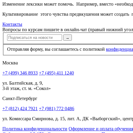
Изменение лексики может помочь. Например, вместо «необходим
Культивирование этого чувства предвкушения может создать пр
Контакты
Вопросы по курсам пишите в онлайн-чат (правый нижний угол
→
Отправляя форму, вы соглашаетесь с политикой
конфи­ден­ци
Москва
+7 (499) 346 8933
+7 (495) 411 1240
ул. Балтийская, д. 9,
3-й этаж, ст. м. «Сокол»
Санкт-Петербург
+7 (812) 424 7921
+7 (981) 772 0486
ул. Комиссара Смирнова, д. 15, лит. А, ДК «Выборгский», центр
Политика конфиденциальности
Оформление и оплата обучени