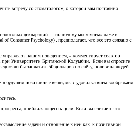
начить встречу со стоматологом, о которой вам постоянно
 налоговых деклараций — но почему мы «тянем» даже в
f Consumer Psychology) , предполагает, что все это связано с
рые управляют нашим поведением, - комментирует соавтор
ра при Университете Британской Колумбии. Если вы спросите
предпочли бы заплатить 50 долларов по счёту, половина людей
м в будущем позитивные вещи, мы с удовольствием воображаем
оситесь.
т прогресса, приближающего к цели. Если вы считаете это
ереосмысление задачи и отношение к ней как к позитивной