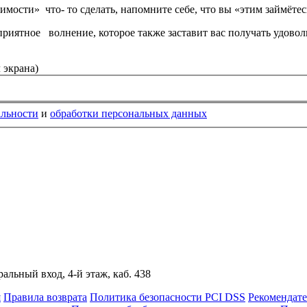
ости» что- то сделать, напомните себе, что вы «этим займётес
иятное волнение, которое также заставит вас получать удовольс
 экрана)
альности
и
обработки персональных данных
альный вход, 4-й этаж, каб. 438
я
Правила возврата
Политика безопасности PCI DSS
Рекомендат