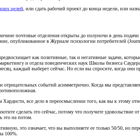
воих целей
, или сдать рабочий проект до конца недели, или наз
причине почтовые отделения открыты до полуночи в день подачи
е, опубликованное в Журнале психологии потребителей (Journal o
 предвосхищает как позитивные, так и негативные задачи, кото
 маркетингу и отдела поведенческих наук Школы бизнеса Сауде
 месяц, каждый выберет сейчас. Но если вы спросите, когда они 
 и отрицательных событий асимметрично. Когда мы представляе
противо­положная.
 Хардисти, все дело в переосмыслении того, как вы к этому отн
хотите сделать это сейчас, потому что получите удовольствие о
ь это на потом.
тивную, это означает, что вы выполняете ее только 50/50, но п
на 100%.