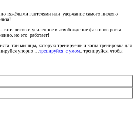
енно тяжёлыми гантелями или удержание самого низкого
ольза?
 — сателлитов и усиленное высвобождение факторов роста.
ненно, но это работает!
иста той мышцы, которую тренируешь и когда тренировка для
ренируйся упорно …
тренируйся с умом
.. тренируйся, чтобы