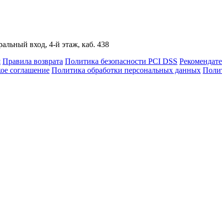
альный вход, 4-й этаж, каб. 438
я
Правила возврата
Политика безопасности PCI DSS
Рекомендат
кое соглашение
Политика обработки персональных данных
Полит