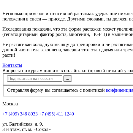
Несколько примеров интенсивной растяжки: удержание нижнего
положения в сисси — приседе. Другими словами, ты должен по
Исследования показали, что эта форма растяжки может увелич
(гепатоцитарный фактор роста, миогенин, IGF-1) в мышечной 
Не растягивай холодную мышцу до тренировки и не растягива
данной части тела закончена, заверши этот этап двумя или т
расти!
Контакты
Вопросы по курсам пишите в онлайн-чат (правый нижний угол
→
Отправляя форму, вы соглашаетесь с политикой
конфи­ден­ци
Москва
+7 (499) 346 8933
+7 (495) 411 1240
ул. Балтийская, д. 9,
3-й этаж, ст. м. «Сокол»