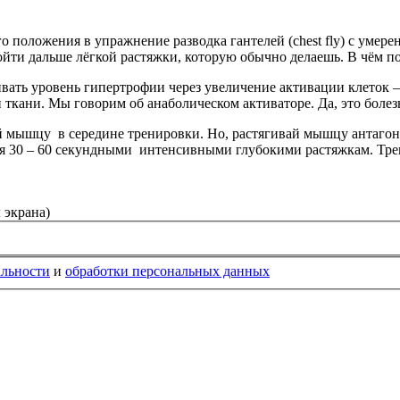
 положения в упражнение разводка гантелей (chest fly) с умер
йти дальше лёгкой растяжки, которую обычно делаешь. В чём п
ивать уровень гипертрофии через увеличение активации клеток
ткани. Мы говорим об анаболическом активаторе. Да, это болез
й мышцу в середине тренировки. Но, растягивай мышцу антагон
ремя 30 – 60 секундными интенсивными глубокими растяжкам. Т
 экрана)
альности
и
обработки персональных данных