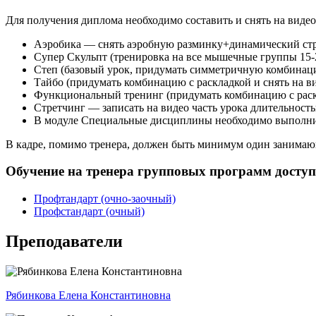
Для получения диплома необходимо составить и снять на вид
Аэробика — снять аэробную разминку+динамический стре
Супер Скульпт (тренировка на все мышечные группы 15-2
Степ (базовый урок, придумать симметричную комбинацию
Тайбо (придумать комбинацию с раскладкой и снять на в
Функциональ­ный тренинг (придумать комбинацию с раскл
Стретчинг — записать на видео часть урока длительност
В модуле Специальные дисциплины необходимо выполни
В кадре, помимо тренера, должен быть минимум один занима
Обучение на тренера групповых программ доступ
Профтандарт (очно-заочный)
Профстандарт (очный)
Преподаватели
Рябинкова Елена Константи­новна