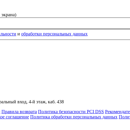
 экрана)
альности
и
обработки персональных данных
альный вход, 4-й этаж, каб. 438
я
Правила возврата
Политика безопасности PCI DSS
Рекомендат
кое соглашение
Политика обработки персональных данных
Полит