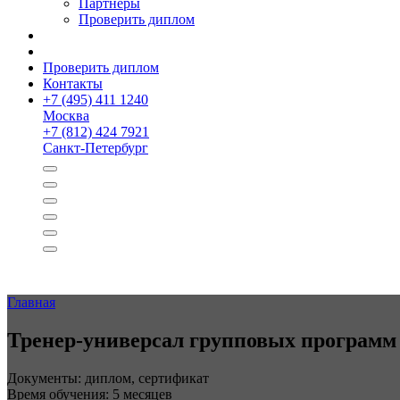
Партнёры
Проверить диплом
Проверить диплом
Контакты
+
7 (495) 411 1240
Москва
+
7 (812) 424 7921
Санкт-Петербург
Главная
Тренер-универсал групповых программ 
Документы: диплом, сертификат
Время обучения: 5 месяцев