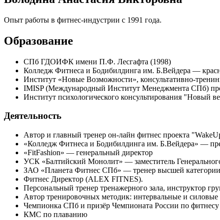
Опыт работы в фитнес-индустрии с 1991 года.
Образование
СПб ГДОИФК имени П.Ф. Лесгафта (1998)
Колледж Фитнеса и Бодибилдинга им. Б.Вейдера — крас
Институт «Новые Возможности», консультативно-тренинг
IMISP (Международный Институт Менеджмента СПб) про
Институт психологического консультирования "Новый ве
Деятельность
Автор и главный тренер он-лайн фитнес проекта "WakeUp
«Колледж Фитнеса и Бодибилдинга им. Б.Вейдера» — пре
«FitFashion» — генеральный директор
УСК «Балтийский Монолит» — заместитель Генерального
ЗАО «Планета Фитнес СПб» — тренер высшей категории,
Фитнес Директор (ALEX FITNES).
Персональный тренер тренажерного зала, инструктор гр
Автор тренировочных методик: интервальные и силовые 
Чемпионка СПб и призёр Чемпионата России по фитнесу 
КМС по плаванию