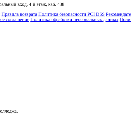
альный вход, 4-й этаж, каб. 438
я
Правила возврата
Политика безопасности PCI DSS
Рекомендат
кое соглашение
Политика обработки персональных данных
Полит
Колледжа,