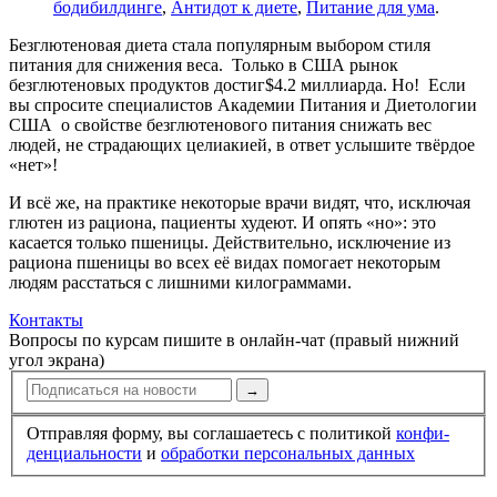
бодибилдинге
,
Антидот к диете
,
Питание для ума
.
Безглютеновая диета стала популярным выбором стиля
питания для снижения веса. Только в США рынок
безглютеновых продуктов достиг$4.2 миллиарда. Но! Если
вы спросите специалистов Академии Питания и Диетологии
США о свойстве безглютенового питания снижать вес
людей, не страдающих целиакией, в ответ услышите твёрдое
«нет»!
И всё же, на практике некоторые врачи видят, что, исключая
глютен из рациона, пациенты худеют. И опять «но»: это
касается только пшеницы. Действительно, исключение из
рациона пшеницы во всех её видах помогает некоторым
людям расстаться с лишними килограммами.
Контакты
Вопросы по курсам пишите в онлайн-чат (правый нижний
угол экрана)
→
Отправляя форму, вы соглашаетесь с политикой
конфи­
ден­циальности
и
обработки персональных данных