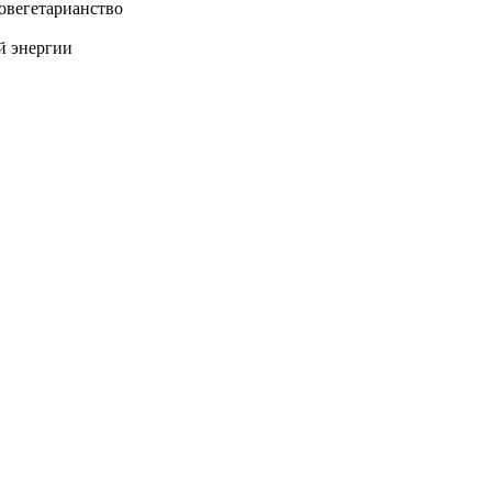
овегетарианство
й энергии