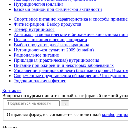
Нутрициология (онлайн)
Базовый рацион при физической активности
Спортивное питание: характеристика и способы примене
Фитнес-рацион. Выбор продуктов
Тренер-нутрициолог
Анатомо-физиологические и биохимические основы пищ
Правила питания в период эпидемии
Выбор продуктов для фитнес-рациона
Нутрициолог-консультант 2009 (онлайн)
Рациональное питание
Прикладная (практическая) нутрициология
Питание при ожирении и некоторых заболеваниях
Управление тренировкой через биохимию крови. Гемато
Современные представления об ожирении. Что нужно зна
Эндокринология и фитнес
Контакты
Вопросы по курсам пишите в онлайн-чат (правый нижний угол
→
Отправляя форму, вы соглашаетесь с политикой
конфи­ден­ци
Москва