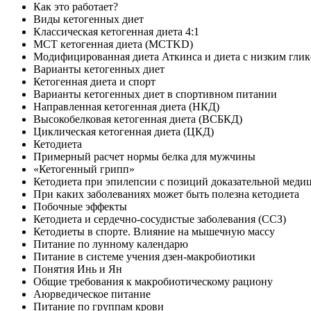
Как это работает?
Виды кетогенных диет
Классическая кетогенная диета 4:1
МСТ кетогенная диета (MCTKD)
Модифицированная диета Аткинса и диета с низким гли
Варианты кетогенных диет
Кетогенная диета и спорт
Варианты кетогенных диет в спортивном питании
Направленная кетогенная диета (НКД)
Высокобелковая кетогенная диета (ВСБКД)
Циклическая кетогенная диета (ЦКД)
Кетодиета
Примерный расчет нормы белка для мужчины
«Кетогенный грипп»
Кетодиета при эпилепсии с позиций доказательной меди
При каких заболева­ниях может быть полезна кетодиета
Побочные эффекты
Кетодиета и сердечно-сосудистые заболева­ния (ССЗ)
Кетодиеты в спорте. Влияние на мышечную массу
Питание по лунному календарю
Питание в системе учения дзен-макробиотики
Понятия Инь и Ян
Общие требования к макробиотическому рациону
Аюрведическое питание
Питание по группам крови