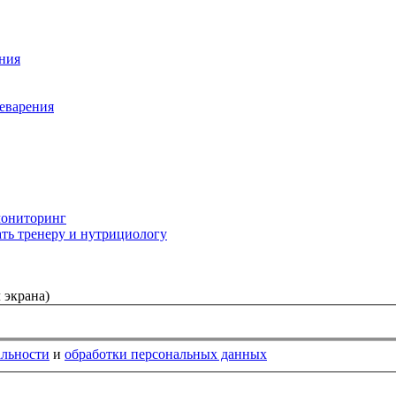
ния
еварения
мониторинг
ть тренеру и нутрициологу
 экрана)
альности
и
обработки персональных данных