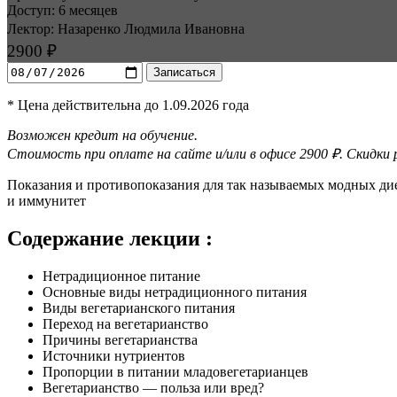
Доступ: 6 месяцев
Лектор: Назаренко Людмила Ивановна
2900 ₽
Записаться
* Цена действительна до 1.09.2026 года
Возможен кредит на обучение.
Стоимость при оплате на сайте и/или в офисе 2900 ₽. Скидки
Показания и противо­показания для так называемых модных ди
и иммунитет
Содержание лекции :
Нетрадиционное питание
Основные виды нетрадиционного питания
Виды вегетарианского питания
Переход на вегетарианство
Причины вегетарианства
Источники нутриентов
Пропорции в питании младовегетарианцев
Вегетарианство — польза или вред?