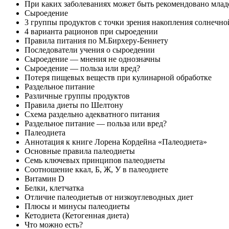
При каких заболева­ниях может быть рекомендовано млад
Сыроедение
3 группы продуктов с точки зрения накопления солнечно­
4 варианта рационов при сыроедении
Правила питания по М.Бирхеру-Беннету
Последователи учения о сыроедении
Сыроедение — мнения не однозначны
Сыроедение — польза или вред?
Потеря пищевых веществ при кулинарной обработке
Раздельное питание
Различные группы продуктов
Правила диеты по Шелтону
Схема раздельно адекватного питания
Раздельное питание — польза или вред?
Палеодиета
Аннотация к книге Лорена Кордейна «Палеодиета»
Основные правила палеодиеты
Семь ключевых принципов палеодиеты
Соотношение ккал, Б, Ж, У в палеодиете
Витамин D
Белки, клетчатка
Отличие палеодиетыв от низкоуглеводных диет
Плюсы и минусы палеодиеты
Кетодиета (Кетогенная диета)
Что можно есть?