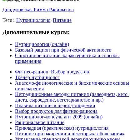
Дондуковская Римма Равильевна
Теги:
Нутрициология
,
Питание
Дополнительные курсы:
Нутрициология (онлайн)
Базовый рацион при физической активности
Спортивное питание: характеристика и способы
применения
Фитнес-рацион. Выбор продуктов
Тренер-нутрициолог
Анатомо-физиологические и биохимические основы
пищеварения
Нетрадиционные методы питания (палеодиета, кето-
диета, сыроедение, вегетарианство и др.)
Правила питания в период эпидемии
Выбор продуктов для фитнес-рациона
Нутрициолог-консультант 2009 (онлайн)
Рациональное питание
Прикладная (практическая) нутрициология
Питание при ожирении и некоторых заболеваниях
Управление тренировкой через биохимию крови.