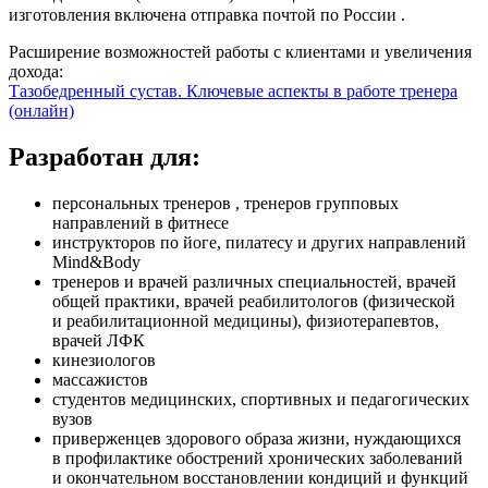
изготовления включена отправка почтой по России .
Расширение возможностей работы с клиентами и увеличения
дохода:
Тазобедренный сустав. Ключевые аспекты в работе тренера
(онлайн)
Разработан для:
персональ­ных тренеров , тренеров групповых
направлений в фитнесе
инструкторов по йоге, пилатесу и других направлений
Mind&Body
тренеров и врачей различных специальностей, врачей
общей практики, врачей реабилитологов (физической
и реабилитационной медицин­ы), физиотерапевтов,
врачей ЛФК
кинезио­логов
массажистов
студентов медицин­ских, спортивных и педагогических
вузов
приверженцев здорового образа жизни, нуждающихся
в профилак­тике обострений хронических заболева­ний
и окончательном восстанов­лении кондиций и функций