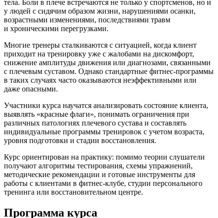
тела. Боли в плече встречаются не только у спортсменов, но и
у людей с сидячим образом жизни, нарушениями осанки,
возрастными изменениями, последствиями травм
и хроническими перегрузками.
Многие тренеры сталкиваются с ситуацией, когда клиент
приходит на тренировку уже с жалобами на дискомфорт,
снижение амплитуды движения или диагнозами, связанными
с плечевым суставом. Однако стандартные фитнес-программы
в таких случаях часто оказываются неэффективными или
даже опасными.
Участники курса научатся анализировать состояние клиента,
выявлять «красные флаги», понимать ограничения при
различных патологиях плечевого сустава и составлять
индивидуальные программы тренировок с учетом возраста,
уровня подготовки и стадии восстанов­ления.
Курс ориентирован на практику: помимо теории слушатели
получают алгоритмы тестирования, схемы упражнений,
методические рекомендации и готовые инструмен­ты для
работы с клиентами в фитнес-клубе, студии персональ­ного
тренинга или восстанов­ительном центре.
Программа курса