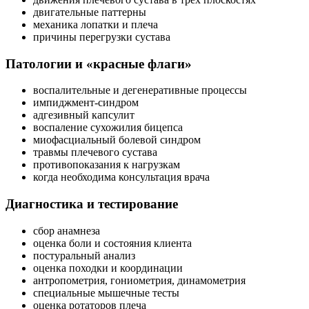
двигательные паттерны
механика лопатки и плеча
причины перегрузки сустава
Патологии и «красные флаги»
воспалительные и дегенеративные процессы
импиджмент-синдром
адгезивный капсулит
воспаление сухожилия бицепса
миофасциаль­ный болевой синдром
травмы плечевого сустава
противо­показания к нагрузкам
когда необходима консультация врача
Диагностика и тестирование
сбор анамнеза
оценка боли и состояния клиента
постуральный анализ
оценка походки и координации
антропометрия, гониометрия, динамометрия
специальные мышечные тесты
оценка ротаторов плеча