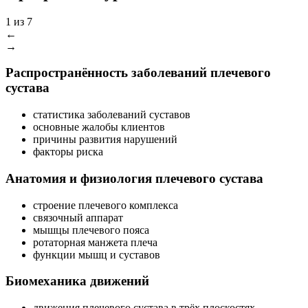
1
из 7
←
→
Распространённость заболева­ний плечевого
сустава
статистика заболева­ний суставов
основные жалобы клиентов
причины развития нарушений
факторы риска
Анатомия и физиологи­я плечевого сустава
строение плечевого комплекса
связочный аппарат
мышцы плечевого пояса
ротаторная манжета плеча
функции мышц и суставов
Биомеханика движений
движения плечевого сустава в трёх плоскостях