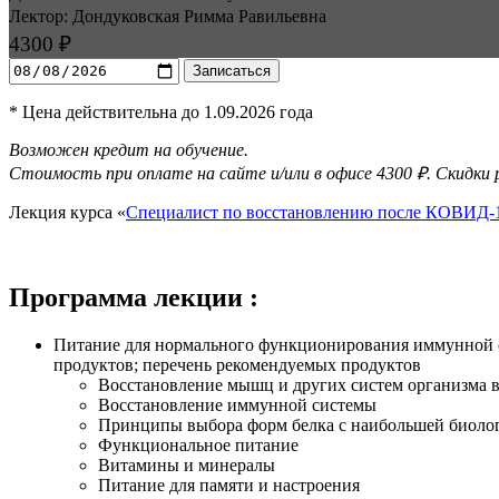
Лектор: Дондуковская Римма Равильевна
4300 ₽
Записаться
* Цена действительна до 1.09.2026 года
Возможен кредит на обучение.
Стоимость при оплате на сайте и/или в офисе 4300 ₽. Скидки
Лекция курса «
Специалист по восстанов­лению после КОВИД-
Программа лекции :
Питание для нормального функционирования иммунной си
продуктов; перечень рекомендуемых продуктов
Восстанов­ление мышц и других систем организма в
Восстанов­ление иммунной системы
Принципы выбора форм белка с наибольшей биоло
Функциональ­ное питание
Витамины и минералы
Питание для памяти и настроения