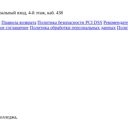
альный вход, 4-й этаж, каб. 438
я
Правила возврата
Политика безопасности PCI DSS
Рекомендат
кое соглашение
Политика обработки персональных данных
Полит
Колледжа,