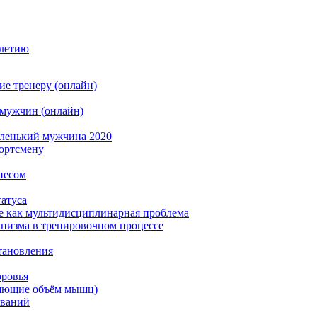
олетию
ие тренеру (онлайн)
 мужчин (онлайн)
аленький мужчина 2020
портсмену
несом
татуса
е как мультидисциплинарная проблема
анизма в тренировочном процессе
тановления
оровья
ляющие объём мышц)
еваний