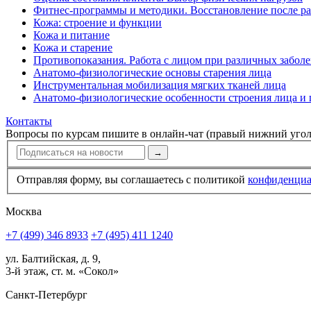
Фитнес-программы и методики. Восстановление после р
Кожа: строение и функции
Кожа и питание
Кожа и старение
Противопоказания. Работа с лицом при различных забол
Анатомо-физиологические основы старения лица
Инструментальная мобилизация мягких тканей лица
Анатомо-физиологические особенности строения лица и
Контакты
Вопросы по курсам пишите в онлайн-чат (правый нижний угол
→
Отправляя форму, вы соглашаетесь с политикой
конфи­ден­ци
Москва
+7 (499) 346 8933
+7 (495) 411 1240
ул. Балтийская, д. 9,
3-й этаж, ст. м. «Сокол»
Санкт-Петербург