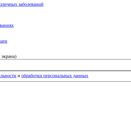
азличных заболеваний
еваниях
 шеи
 экрана)
альности
и
обработки персональных данных