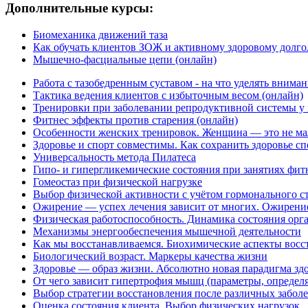
Дополнительные курсы:
Биомеханика движений таза
Как обучать клиентов ЗОЖ и активному здоровому долг
Мышечно-фасциальные цепи (онлайн)
Работа с тазобедренным суставом - на что уделять вниман
Тактика ведения клиентов с избыточным весом (онлайн)
Тренировки при заболевании репродуктивной системы у
Фитнес эффекты против старения (онлайн)
Особенности женских тренировок. Женщина — это не м
Здоровье и спорт совместимы. Как сохранить здоровье с
Универсальность метода Пилатеса
Гипо- и гипергликемические состояния при занятиях фит
Гомеостаз при физической нагрузке
Выбор физической активности с учётом гормонального с
Ожирение — успех лечения зависит от многих. Ожирени
Физическая работоспособность. Динамика состояния орг
Механизмы энергообеспечения мышечной деятельности
Как мы восстанавливаемся. Биохимические аспекты восс
Биологический возраст. Маркеры качества жизни
Здоровье — образ жизни. Абсолютно новая парадигма зд
От чего зависит гипертрофия мышц (параметры, опреде
Выбор стратегии восстановления после различных забол
Оценка состояния клиента. Выбор физических нагрузок