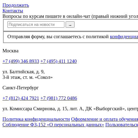
Продолжить
Контакты
Вопросы по курсам пишите в онлайн-чат (правый нижний угол
→
Отправляя форму, вы соглашаетесь с политикой
конфи­ден­ци
Москва
+7 (499) 346 8933
+7 (495) 411 1240
ул. Балтийская, д. 9,
3-й этаж, ст. м. «Сокол»
Санкт-Петербург
+7 (812) 424 7921
+7 (981) 772 0486
ул. Комиссара Смирнова, д. 15, лит. А, ДК «Выборгский», центр
Политика конфиденциальности
Оформление и оплата обучени
Соблюдение ФЗ-152 «О персональ­ных данных»
Пользовательс