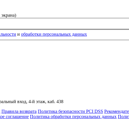
 экрана)
альности
и
обработки персональных данных
альный вход, 4-й этаж, каб. 438
я
Правила возврата
Политика безопасности PCI DSS
Рекомендат
кое соглашение
Политика обработки персональных данных
Полит